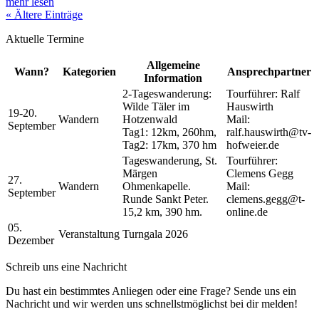
mehr lesen
« Ältere Einträge
Aktuelle Termine
Allgemeine
Wann?
Kategorien
Ansprechpartner
Information
2-Tageswanderung:
Tourführer: Ralf
Wilde Täler im
Hauswirth
19-20.
Wandern
Hotzenwald
Mail:
September
Tag1: 12km, 260hm,
ralf.hauswirth@tv-
Tag2: 17km, 370 hm
hofweier.de
Tageswanderung, St.
Tourführer:
Märgen
Clemens Gegg
27.
Wandern
Ohmenkapelle.
Mail:
September
Runde Sankt Peter.
clemens.gegg@t-
15,2 km, 390 hm.
online.de
05.
Veranstaltung
Turngala 2026
Dezember
Schreib uns eine Nachricht
Du hast ein bestimmtes Anliegen oder eine Frage? Sende uns ein
Nachricht und wir werden uns schnellstmöglichst bei dir melden!