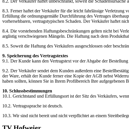
8.2. Der Verkäufer haftet unbeschränkt, soweit die Schadensursache au
8.3. Ferner haftet der Verkäufer für die leicht fahrlässige Verletzung
Erfüllung die ordnungsgemäße Durchführung des Vertrages überhaupt e
vorhersehbaren, vertragstypischen Schaden. Der Verkäufer haftet nicht
8.4. Die vorstehenden Haftungsbeschränkungen gelten nicht bei Verl
arglistig verschwiegenen Mängeln. Die Haftung nach dem Produkthaft
8.5. Soweit die Haftung des Verkäufers ausgeschlossen oder beschränkt
9. Speicherung des Vertragstextes
9.1. Der Kunde kann den Vertragstext vor der Abgabe der Bestellung a
9.2. Der Verkäufer sendet dem Kunden außerdem eine Bestellbestätigu
der Ware, erhält der Kunde ferner eine Kopie der AGB nebst Widerru
haben sollten, können Sie in Ihrem Profilbereich Ihre aufgegebenen B
10. Schlussbestimmungen
10.1. Gerichtstand und Erfüllungsort ist der Sitz des Verkäufers, wen
10.2. Vertragssprache ist deutsch.
10.3. Wir sind nicht bereit und nicht verpflichtet an einem Streitbeil
TV Hofweier