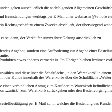
den gelten ausschließlich die nachfolgenden Allgemeinen Geschäftsbe
 und Beanstandungen werktags per E-Mail unter webmaster@tv-hofweie
 ein Rechtsgeschäft zu einem Zwecke abschließt, der überwiegend weder 
 sei denn, der Verkäufer stimmt ihrer Geltung ausdrücklich zu.
indendes Angebot, sondern eine Aufforderung zur Abgabe einer Bestell
antie.
 Produkten etwas anderes vermerkt ist. Im Übrigen bleiben Irrtümer vor
auswählen und diese über die Schaltfläche „in den Warenkorb“ in ein
ann der Kunde innerhalb des Warenkorbs über die Schaltfläche „Weiter
unde einen verbindlichen Antrag zum Kauf der im Warenkorb befindlich
ktion „zurück“ zum Warenkorb zurückgehen oder den Bestellvorgang i
estellbestätigung per E-Mail zu, in welcher die Bestellung des Kunde