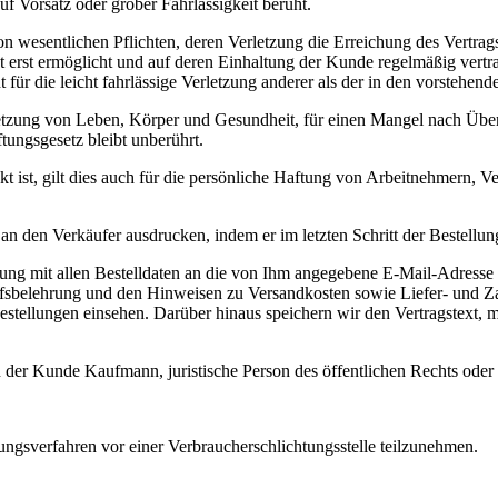
f Vorsatz oder grober Fahrlässigkeit beruht.
 von wesentlichen Pflichten, deren Verletzung die Erreichung des Vertra
rst ermöglicht und auf deren Einhaltung der Kunde regelmäßig vertraut
 für die leicht fahrlässige Verletzung anderer als der in den vorstehen
etzung von Leben, Körper und Gesundheit, für einen Mangel nach Übern
ungsgesetz bleibt unberührt.
 ist, gilt dies auch für die persönliche Haftung von Arbeitnehmern, Ve
n den Verkäufer ausdrucken, indem er im letzten Schritt der Bestellun
ng mit allen Bestelldaten an die von Ihm angegebene E-Mail-Adresse zu
fsbelehrung und den Hinweisen zu Versandkosten sowie Liefer- und Zah
estellungen einsehen. Darüber hinaus speichern wir den Vertragstext, m
n der Kunde Kaufmann, juristische Person des öffentlichen Rechts oder 
egungsverfahren vor einer Verbraucherschlichtungsstelle teilzunehmen.