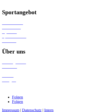
Sportangebot
Kinderturnen
Gerätturnen
Gymwelt
Sportabzeichen
Wandern
Über uns
Trainingszeiten
Aktuelles
Termine
Galerie
Turngala
Folgen
Folgen
Impressum
|
Datenschutz
|
Intern