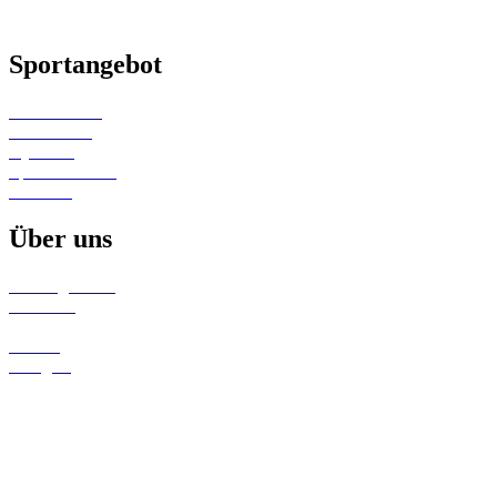
Sportangebot
Kinderturnen
Gerätturnen
Gymwelt
Sportabzeichen
Wandern
Über uns
Trainingszeiten
Aktuelles
Termine
Galerie
Turngala