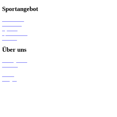
Sportangebot
Kinderturnen
Gerätturnen
Gymwelt
Sportabzeichen
Wandern
Über uns
Trainingszeiten
Aktuelles
Termine
Galerie
Turngala