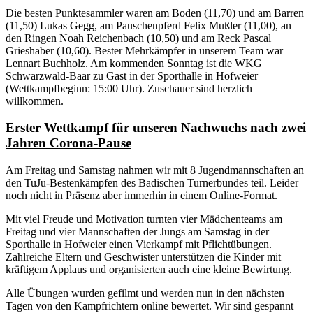
Die besten Punktesammler waren am Boden (11,70) und am Barren
(11,50) Lukas Gegg, am Pauschenpferd Felix Mußler (11,00), an
den Ringen Noah Reichenbach (10,50) und am Reck Pascal
Grieshaber (10,60). Bester Mehrkämpfer in unserem Team war
Lennart Buchholz. Am kommenden Sonntag ist die WKG
Schwarzwald-Baar zu Gast in der Sporthalle in Hofweier
(Wettkampfbeginn: 15:00 Uhr). Zuschauer sind herzlich
willkommen.
Erster Wettkampf für unseren Nachwuchs nach zwei
Jahren Corona-Pause
Am Freitag und Samstag nahmen wir mit 8 Jugendmannschaften an
den TuJu-Bestenkämpfen des Badischen Turnerbundes teil. Leider
noch nicht in Präsenz aber immerhin in einem Online-Format.
Mit viel Freude und Motivation turnten vier Mädchenteams am
Freitag und vier Mannschaften der Jungs am Samstag in der
Sporthalle in Hofweier einen Vierkampf mit Pflichtübungen.
Zahlreiche Eltern und Geschwister unterstützen die Kinder mit
kräftigem Applaus und organisierten auch eine kleine Bewirtung.
Alle Übungen wurden gefilmt und werden nun in den nächsten
Tagen von den Kampfrichtern online bewertet. Wir sind gespannt