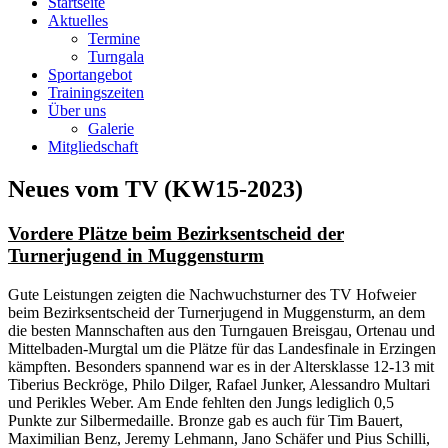
Startseite
Aktuelles
Termine
Turngala
Sportangebot
Trainingszeiten
Über uns
Galerie
Mitgliedschaft
Neues vom TV (KW15-2023)
Vordere Plätze beim Bezirksentscheid der
Turnerjugend in Muggensturm
Gute Leistungen zeigten die Nachwuchsturner des TV Hofweier
beim Bezirksentscheid der Turnerjugend in Muggensturm, an dem
die besten Mannschaften aus den Turngauen Breisgau, Ortenau und
Mittelbaden-Murgtal um die Plätze für das Landesfinale in Erzingen
kämpften. Besonders spannend war es in der Altersklasse 12-13 mit
Tiberius Beckröge, Philo Dilger, Rafael Junker, Alessandro Multari
und Perikles Weber. Am Ende fehlten den Jungs lediglich 0,5
Punkte zur Silbermedaille. Bronze gab es auch für Tim Bauert,
Maximilian Benz, Jeremy Lehmann, Jano Schäfer und Pius Schilli,